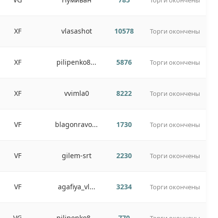
Торги окончены
XF
vlasashot
10578
Торги окончены
XF
pilipenko8...
5876
Торги окончены
XF
vvimla0
8222
Торги окончены
VF
blagonravo...
1730
Торги окончены
VF
gilem-srt
2230
Торги окончены
VF
agafiya_vl...
3234
Торги окончены
VG
pilipenko8...
770