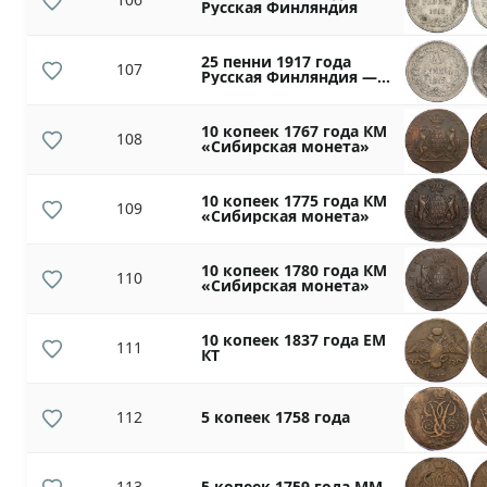
Русская Финляндия
25 пенни 1917 года
107
Русская Финляндия —
Орел без корон
(Временное
правительство)
10 копеек 1767 года КМ
108
«Сибирская монета»
10 копеек 1775 года КМ
109
«Сибирская монета»
10 копеек 1780 года КМ
110
«Сибирская монета»
10 копеек 1837 года ЕМ
111
КТ
112
5 копеек 1758 года
113
5 копеек 1759 года ММ