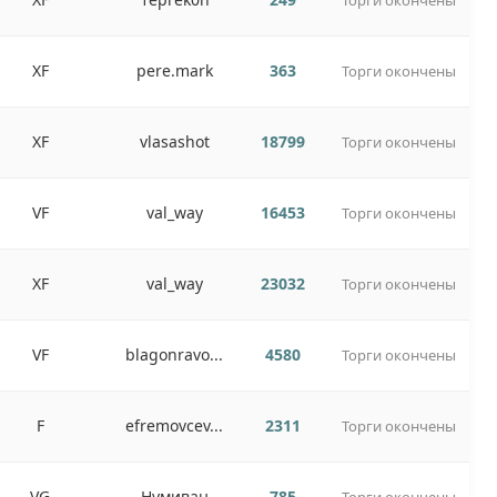
Торги окончены
XF
pere.mark
363
Торги окончены
XF
vlasashot
18799
Торги окончены
VF
val_way
16453
Торги окончены
XF
val_way
23032
Торги окончены
VF
blagonravo...
4580
Торги окончены
F
efremovcev...
2311
Торги окончены
VG
Нумиван
785