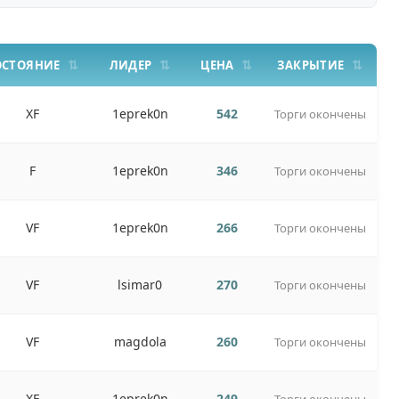
ОСТОЯНИЕ
ЛИДЕР
ЦЕНА
ЗАКРЫТИЕ
XF
1eprek0n
542
Торги окончены
F
1eprek0n
346
Торги окончены
VF
1eprek0n
266
Торги окончены
VF
lsimar0
270
Торги окончены
VF
magdola
260
Торги окончены
XF
1eprek0n
249