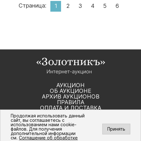
Страница:
1
2
3
4
5
6
АУКЦИОН
ОБ АУКЦИОНЕ
АРХИВ АУКЦИОНОВ
ПРАВИЛА
ОПЛАТА И ДОСТАВКА
КОНТАКТЫ
Продолжая использовать данный
сайт, вы соглашаетесь с
использованием нами cookie-
Политика компании в отношении обработки
файлов. Для получения
Принять
персональных данных
дополнительной информации
© Интернет-аукцион «Золотник». Все
см.
Соглашение об обработке
права защищены. 2016 – 2026 г.