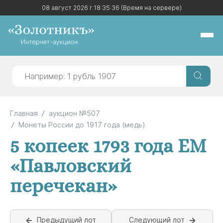
08 август 2026 г.
08 август 2026 г.
18:35:36
18:35:36
(Время на сервере)
(Время на сервере)
Главная
аукцион №507
Монеты России до 1917 года (медь)
5 копеек 1793 года ЕМ
«Павловский
перечекан»
Предыдущий лот
Следующий лот