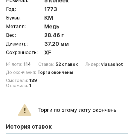
Номинал:
5 копеек
Год:
1773
Буквы:
КМ
Металл:
Медь
Вес:
28.46 г
Диаметр:
37.20 мм
Сохранность:
XF
№ лота:
114
Ставок:
52 ставок
Лидер:
vlasashot
До окончания:
Торги окончены
Смотрели:
139
Отложили:
1
Торги по этому лоту окончены
История ставок