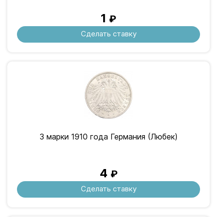
1
₽
Сделать ставку
3 марки 1910 года Германия (Любек)
4
₽
Сделать ставку