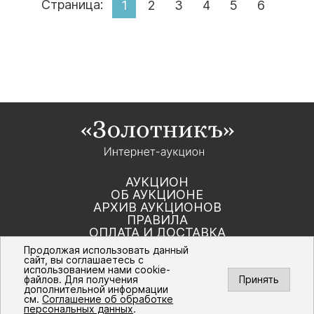
Страница:
1
2
3
4
5
6
АУКЦИОН
ОБ АУКЦИОНЕ
АРХИВ АУКЦИОНОВ
ПРАВИЛА
ОПЛАТА И ДОСТАВКА
КОНТАКТЫ
Продолжая использовать данный
сайт, вы соглашаетесь с
использованием нами cookie-
Политика компании в отношении обработки
файлов. Для получения
Принять
персональных данных
дополнительной информации
© Интернет-аукцион «Золотник». Все
см.
Соглашение об обработке
права защищены. 2016 – 2026 г.
персональных данных
.