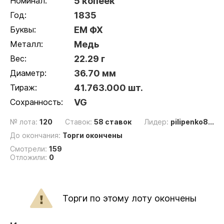
Номинал:
5 копеек
Год:
1835
Буквы:
ЕМ ФХ
Металл:
Медь
Вес:
22.29 г
Диаметр:
36.70 мм
Тираж:
41.763.000 шт.
Сохранность:
VG
№ лота:
120
Ставок:
58 ставок
Лидер:
pilipenko8...
До окончания:
Торги окончены
Смотрели:
159
Отложили:
0
Торги по этому лоту окончены