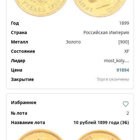
1899
Российская Империя
Золото
[900]
XF
most_koly....
91894
Торги окончены
2
10 рублей 1899 года (ЭБ)