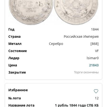
1844
Российская Империя
Серебро
[868]
VF
lsimar0
21843
Торги окончены
12
1 рубль 1844 года СПБ КБ