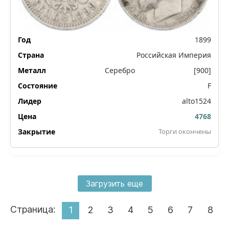
1899
Российская Империя
Серебро
[900]
F
alto1524
4768
Торги окончены
Загрузить еще
Страница:
1
2
3
4
5
6
7
8