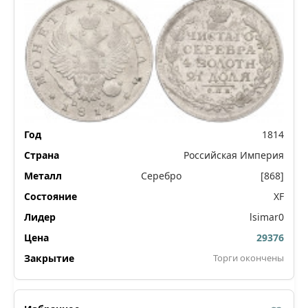
1814
Российская Империя
Серебро
[868]
XF
lsimar0
29376
Торги окончены