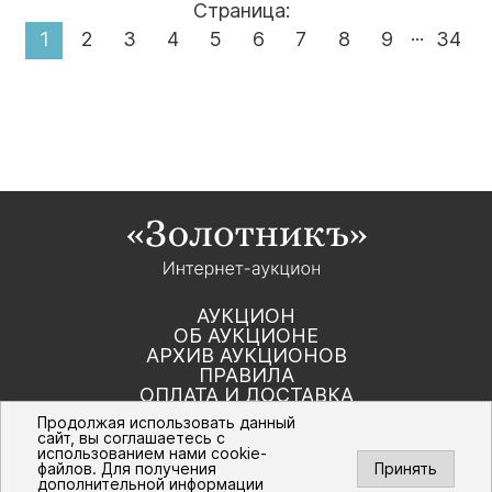
Страница:
...
1
2
3
4
5
6
7
8
9
34
АУКЦИОН
ОБ АУКЦИОНЕ
АРХИВ АУКЦИОНОВ
ПРАВИЛА
ОПЛАТА И ДОСТАВКА
КОНТАКТЫ
Продолжая использовать данный
сайт, вы соглашаетесь с
использованием нами cookie-
Политика компании в отношении обработки
файлов. Для получения
Принять
персональных данных
дополнительной информации
© Интернет-аукцион «Золотник». Все