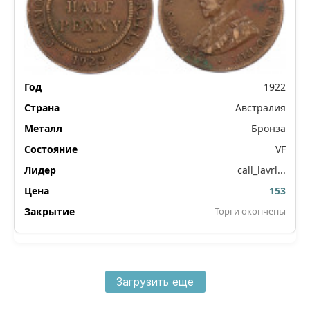
1922
Австралия
Бронза
VF
call_lavrl...
153
Торги окончены
Загрузить еще