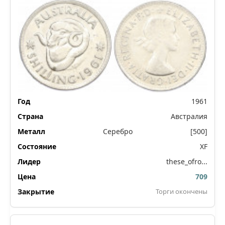
1961
Австралия
Серебро
[500]
XF
these_ofro...
709
Торги окончены