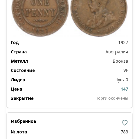
1927
Австралия
Бронза
VF
llyira0
147
Торги окончены
783