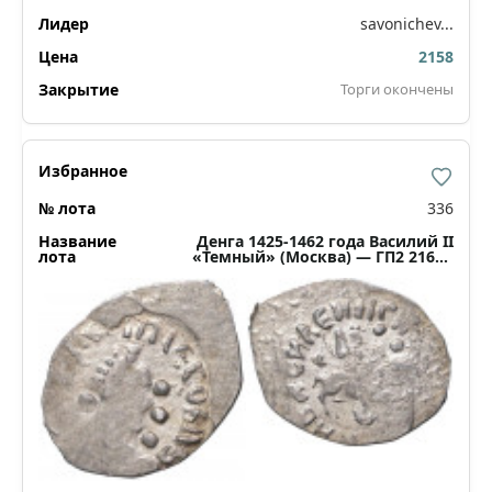
savonichev...
2158
Торги окончены
336
Денга 1425-1462 года Василий II
«Темный» (Москва) — ГП2 2160С
(Ст.редк.VIII)