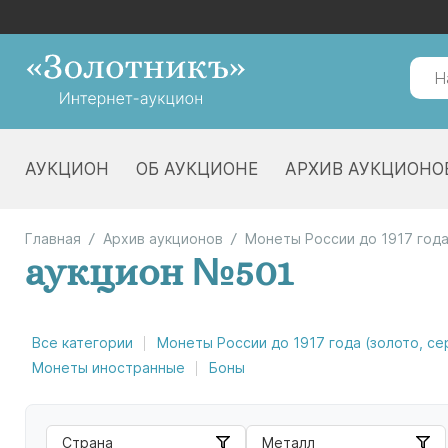
АУКЦИОН
ОБ АУКЦИОНЕ
АРХИВ АУКЦИОНО
Главная
Архив аукционов
Монеты России до 1917 года
аукцион №501
Все категории
Монеты России до 1917 года (золото, с
Монеты иностранные
Боны
Страна
Металл