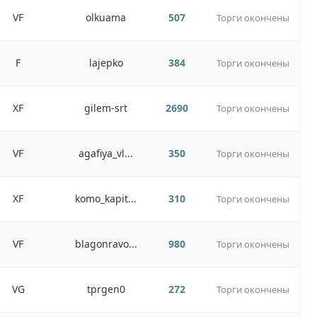
VF
olkuama
507
Торги окончены
F
lajepko
384
Торги окончены
XF
gilem-srt
2690
Торги окончены
VF
agafiya_vl...
350
Торги окончены
XF
komo_kapit...
310
Торги окончены
VF
blagonravo...
980
Торги окончены
VG
tprgen0
272
Торги окончены