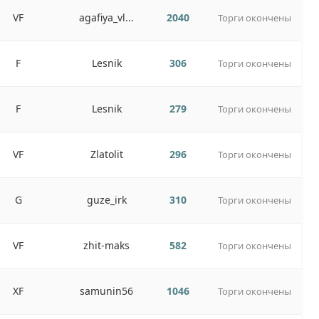
VF
agafiya_vl...
2040
Торги окончены
F
Lesnik
306
Торги окончены
F
Lesnik
279
Торги окончены
VF
Zlatolit
296
Торги окончены
G
guze_irk
310
Торги окончены
VF
zhit-maks
582
Торги окончены
XF
samunin56
1046
Торги окончены