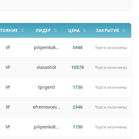
СТОЯНИЕ
ЛИДЕР
ЦЕНА
ЗАКРЫТИЕ
VF
pilipenko8...
5448
Торги окончены
VF
vlasashot
10578
Торги окончены
VF
tprgen0
1730
Торги окончены
XF
efremovcev...
2346
Торги окончены
VF
pilipenko8...
1730
Торги окончены