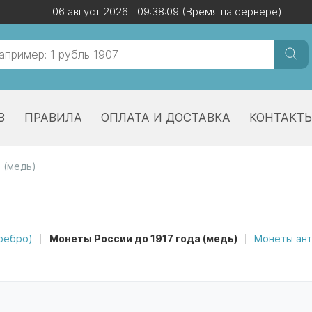
06 август 2026 г.
06 август 2026 г.
09:38:10
09:38:10
(Время на сервере)
(Время на сервере)
В
ПРАВИЛА
ОПЛАТА И ДОСТАВКА
КОНТАКТ
 (медь)
еребро)
Монеты России до 1917 года (медь)
Монеты ант