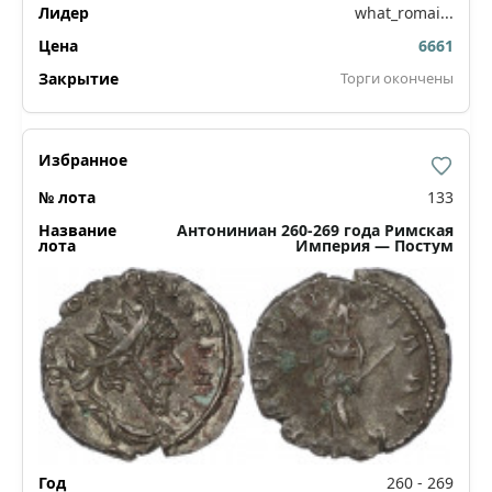
what_romai...
6661
Торги окончены
133
Антониниан 260-269 года Римская
Империя — Постум
260 - 269