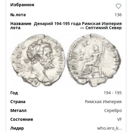
136
Денарий 194-195 года Римская Империя
— Септимий Север
194 - 195
Римская Империя
Серебро
VF
who.iero_k...