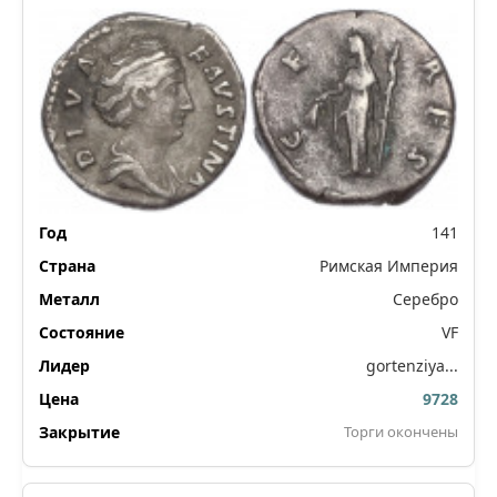
Пия)
141
Римская Империя
Серебро
VF
gortenziya...
9728
Торги окончены