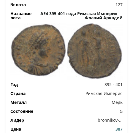
127
AE4 395-401 года Римская Империя —
Флавий Аркадий
395 - 401
Римская Империя
Медь
G
bronnikov-...
387