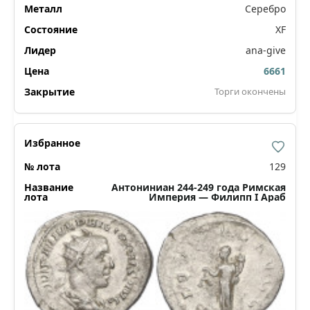
Серебро
XF
ana-give
6661
Торги окончены
129
Антониниан 244-249 года Римская
Империя — Филипп I Араб