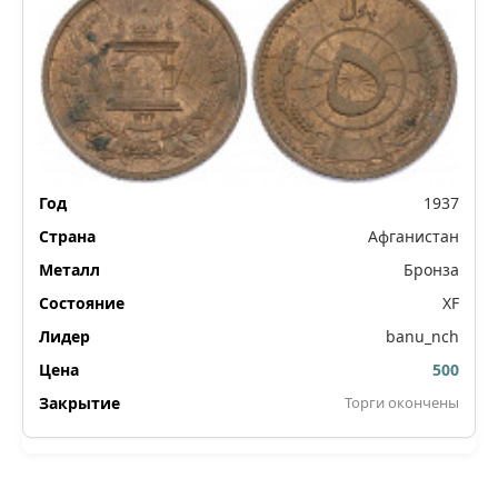
1937
Афганистан
Бронза
XF
banu_nch
500
Торги окончены