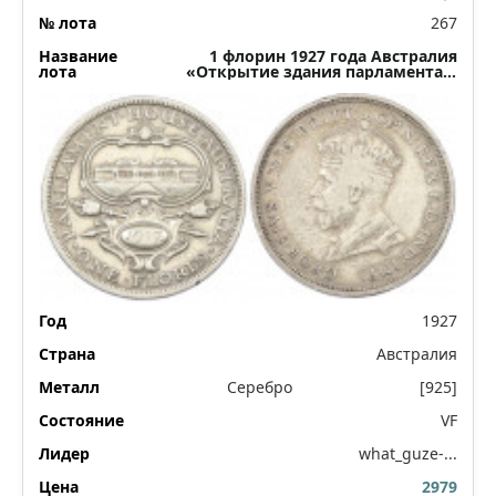
267
1 флорин 1927 года Австралия
«Открытие здания парламента в
Канберре»
1927
Австралия
Серебро
[925]
VF
what_guze-...
2979