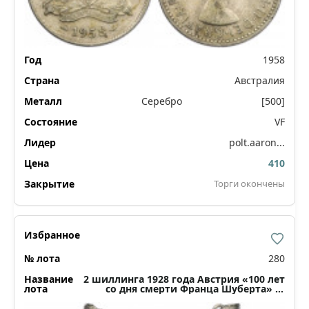
1958
Австралия
Серебро
[500]
VF
polt.aaron...
410
Торги окончены
280
2 шиллинга 1928 года Австрия «100 лет
со дня смерти Франца Шуберта» (В
серебряной оправе)