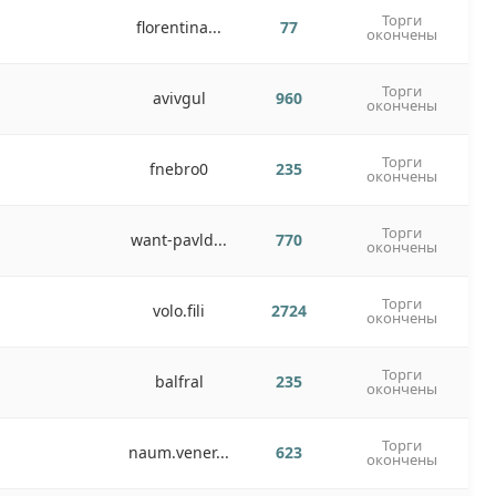
Торги
florentina...
77
окончены
Торги
avivgul
960
окончены
Торги
fnebro0
235
окончены
Торги
want-pavld...
770
окончены
Торги
volo.fili
2724
окончены
Торги
balfral
235
окончены
Торги
naum.vener...
623
окончены