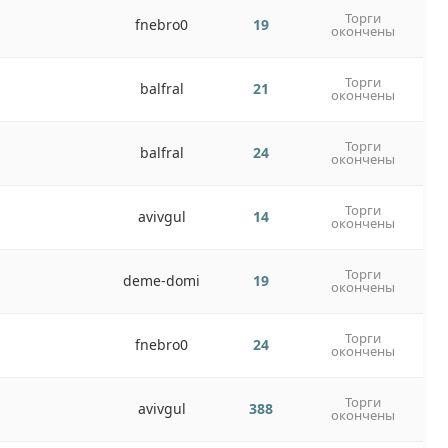
Торги
fnebro0
19
окончены
Торги
balfral
21
окончены
Торги
balfral
24
окончены
Торги
avivgul
14
окончены
Торги
deme-domi
19
окончены
Торги
fnebro0
24
окончены
Торги
avivgul
388
окончены