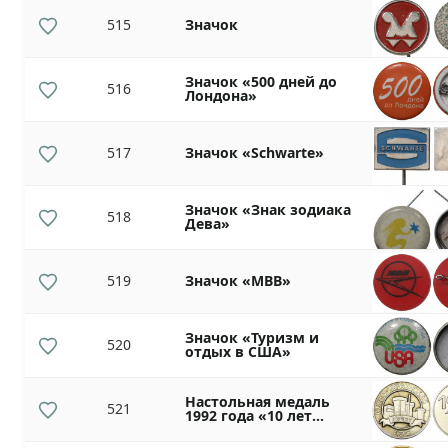
515
Значок
Значок «500 дней до
516
Лондона»
517
Значок «Schwarte»
Значок «Знак зодиака
518
Дева»
519
Значок «МВВ»
Значок «Туризм и
520
отдых в США»
Настольная медаль
521
1992 года «10 лет
Южно-Украинской
АЭС»