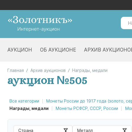
АУКЦИОН
ОБ АУКЦИОНЕ
АРХИВ АУКЦИОНО
Главная
Архив аукционов
Награды, медали
аукцион №505
Все категории
Монеты России до 1917 года (золото, с
Награды, медали
Монеты РСФСР, СССР, России
Мо
Страна
Металл