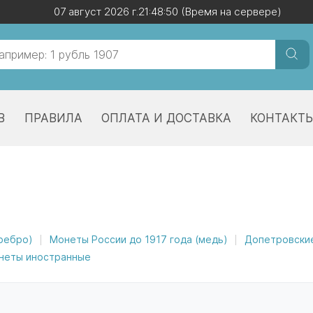
07 август 2026 г.
07 август 2026 г.
21:48:50
21:48:50
(Время на сервере)
(Время на сервере)
В
ПРАВИЛА
ОПЛАТА И ДОСТАВКА
КОНТАКТ
еребро)
Монеты России до 1917 года (медь)
Допетровски
неты иностранные