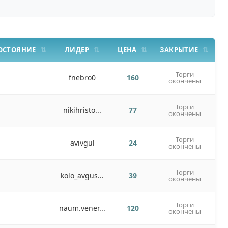
ОСТОЯНИЕ
ЛИДЕР
ЦЕНА
ЗАКРЫТИЕ
Торги
fnebro0
160
окончены
Торги
nikihristo...
77
окончены
Торги
avivgul
24
окончены
Торги
kolo_avgus...
39
окончены
Торги
naum.vener...
120
окончены