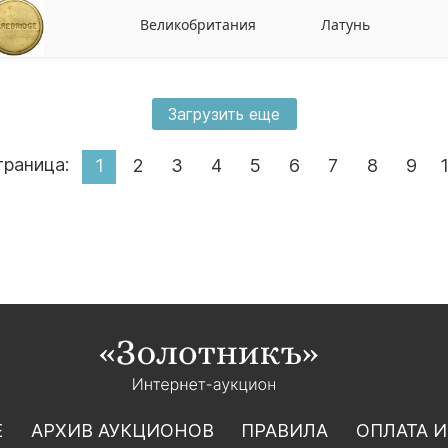
Великобритания
Латунь
Загрузить еще
траница:
1
2
3
4
5
6
7
8
9
Е
АРХИВ АУКЦИОНОВ
ПРАВИЛА
ОПЛАТА И