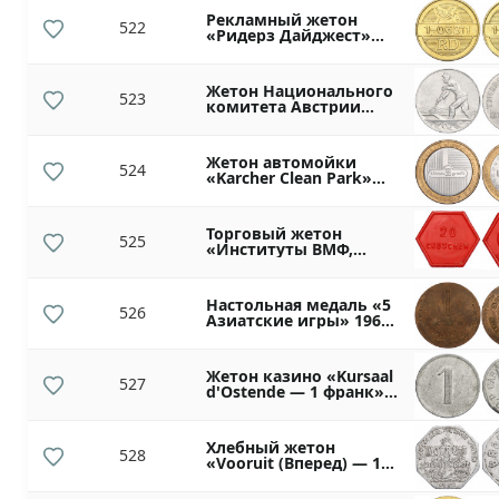
Рекламный жетон
522
«Ридерз Дайджест»
Франция
Жетон Национального
523
комитета Австрии
«Помощь при
стихийных бедствиях»
1 шиллинг
Жетон автомойки
524
«Karcher Clean Park»
Австрия
Торговый жетон
525
«Институты ВМФ,
Армии и ВВС (NAAFI) —
20 грошей» Австрия
Настольная медаль «5
526
Азиатские игры» 1966
года Национальная
Олимпийская
Федерация
Жетон казино «Kursaal
Афганистана
527
d'Ostende — 1 франк»
Бельгия
Хлебный жетон
528
«Vooruit (Вперед) — 1
брудкарт» Бельгия