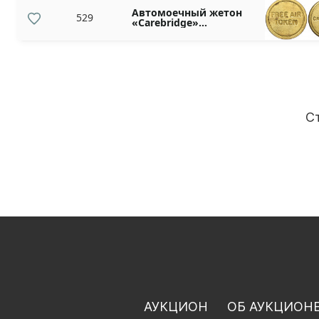
Автомоечный жетон
529
«Carebridge»
Великобритания
С
АУКЦИОН
ОБ АУКЦИОН