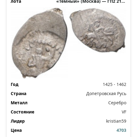
«Темный» (Москва) — ГП2 2150
(Ст.редк.III)
1425 - 1462
Допетровская Русь
Серебро
VF
kristian59
4703