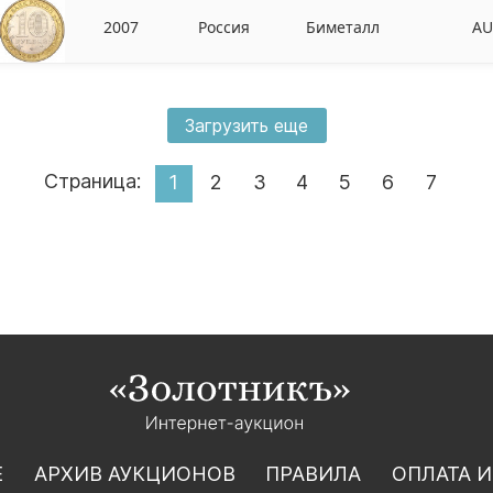
2007
Россия
Биметалл
AU
Загрузить еще
Страница:
1
2
3
4
5
6
7
Е
АРХИВ АУКЦИОНОВ
ПРАВИЛА
ОПЛАТА И