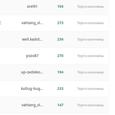
orel91
194
Торги окончены
C
vahtang_vl...
273
Торги окончены
well.kadid...
234
Торги окончены
pozo87
270
Торги окончены
up-ovdoleo...
194
Торги окончены
kutlug-bug...
233
Торги окончены
vahtang_vl...
147
Торги окончены