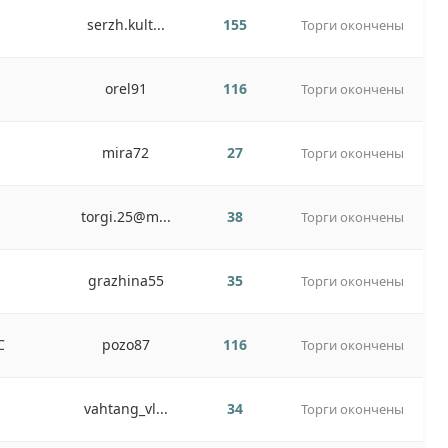
serzh.kult...
155
Торги окончены
orel91
116
Торги окончены
mira72
27
Торги окончены
torgi.25@m...
38
Торги окончены
grazhina55
35
Торги окончены
C
pozo87
116
Торги окончены
vahtang_vl...
34
Торги окончены