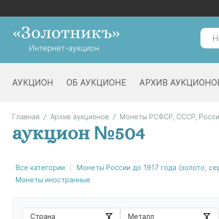
АУКЦИОН
ОБ АУКЦИОНЕ
АРХИВ АУКЦИОНО
Главная
Архив аукционов
Монеты РСФСР, СССР, Росс
аукцион №504
Все категории
Монеты России до 1917 года (золото, с
Монеты иностранные
Страна
Металл