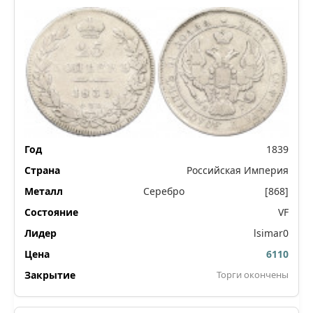
1839
Российская Империя
Серебро
[868]
VF
lsimar0
6110
Торги окончены