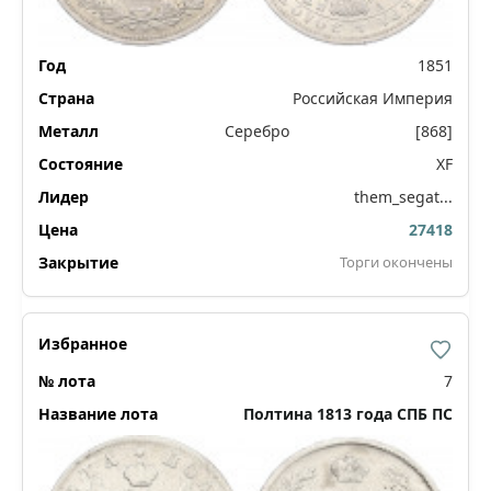
1851
Российская Империя
Серебро
[868]
XF
them_segat...
27418
Торги окончены
7
Полтина 1813 года СПБ ПС