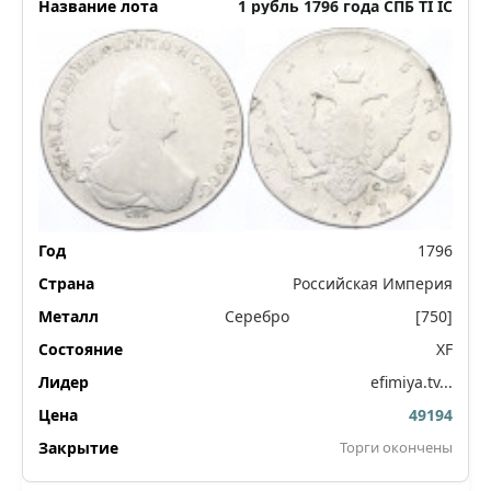
1 рубль 1796 года СПБ ТI IС
1796
Российская Империя
Серебро
[750]
XF
efimiya.tv...
49194
Торги окончены