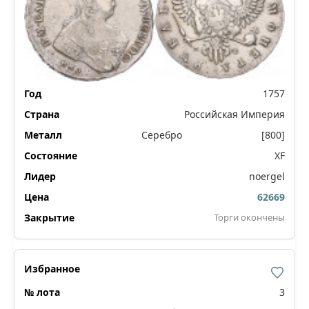
1757
Российская Империя
Серебро
[800]
XF
noergel
62669
Торги окончены
3