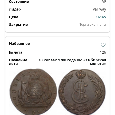
VF
val_way
16165
Торги окончены
126
10 копеек 1780 года КМ «Сибирская
монета»