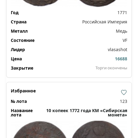
1771
Российская Империя
Медь
VF
vlasashot
16688
Торги окончены
123
10 копеек 1772 года КМ «Сибирская
монета»