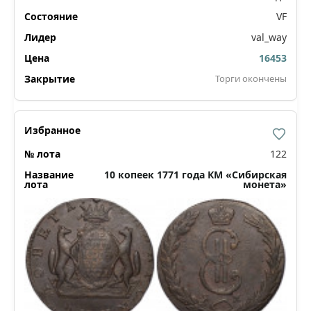
VF
val_way
16453
Торги окончены
122
10 копеек 1771 года КМ «Сибирская
монета»