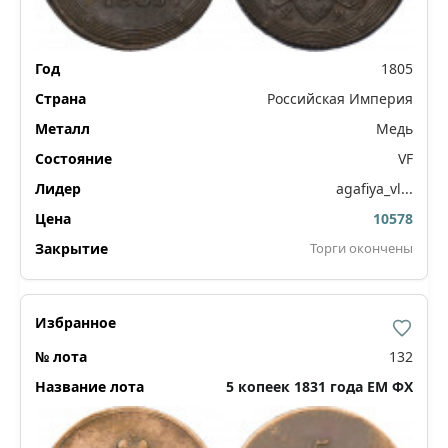
1805
Российская Империя
Медь
VF
agafiya_vl...
10578
Торги окончены
132
5 копеек 1831 года ЕМ ФХ