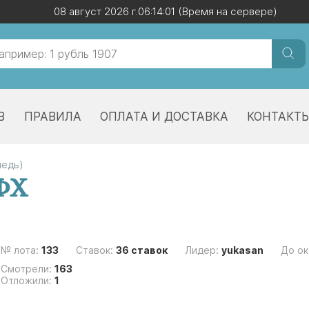
08 август 2026 г.
08 август 2026 г.
06:14:02
06:14:02
(Время на сервере)
(Время на сервере)
В
ПРАВИЛА
ОПЛАТА И ДОСТАВКА
КОНТАКТ
медь)
 ФХ
№ лота:
133
Ставок:
36 ставок
Лидер:
yukasan
До ок
Смотрели:
163
Отложили:
1