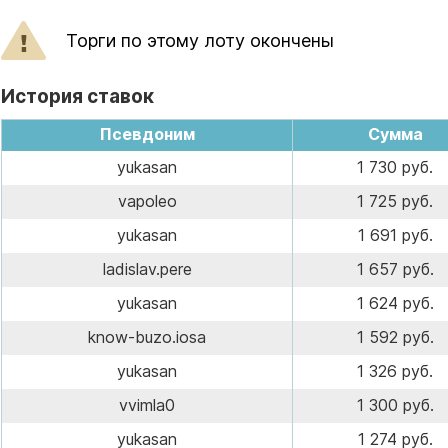
Торги по этому лоту окончены
История ставок
Псевдоним
Сумма
yukasan
1 730 руб.
vapoleo
1 725 руб.
yukasan
1 691 руб.
ladislav.pere
1 657 руб.
yukasan
1 624 руб.
know-buzo.iosa
1 592 руб.
yukasan
1 326 руб.
vvimla0
1 300 руб.
yukasan
1 274 руб.