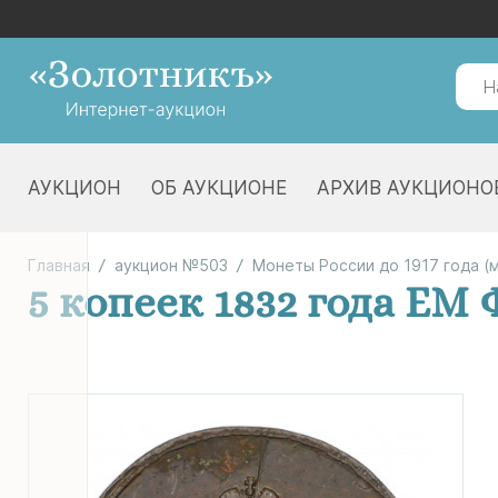
АУКЦИОН
ОБ АУКЦИОНЕ
АРХИВ АУКЦИОНО
Главная
аукцион №503
Монеты России до 1917 года (
5 копеек 1832 года ЕМ