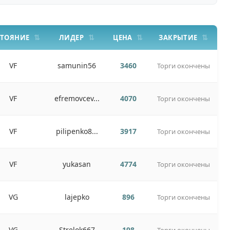
СТОЯНИЕ
ЛИДЕР
ЦЕНА
ЗАКРЫТИЕ
VF
samunin56
3460
Торги окончены
VF
efremovcev...
4070
Торги окончены
VF
pilipenko8...
3917
Торги окончены
VF
yukasan
4774
Торги окончены
VG
lajepko
896
Торги окончены
VG
Strelok667
198