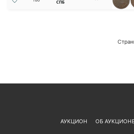
СПБ
Стран
АУКЦИОН
ОБ АУКЦИОН