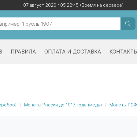
07 август 2026 г.
07 август 2026 г.
05:22:45
05:22:45
(Время на сервере)
(Время на сервере)
В
ПРАВИЛА
ОПЛАТА И ДОСТАВКА
КОНТАКТ
серебро)
Монеты России до 1917 года (медь)
Монеты РСФС