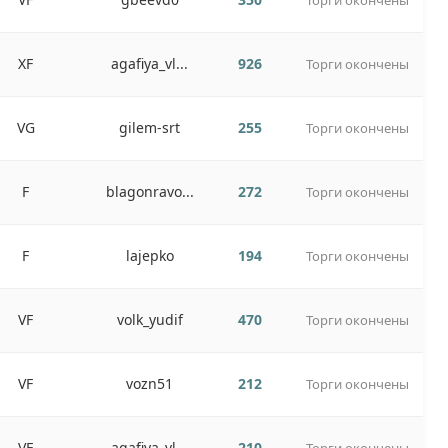
Торги окончены
XF
agafiya_vl...
926
Торги окончены
VG
gilem-srt
255
Торги окончены
F
blagonravo...
272
Торги окончены
F
lajepko
194
Торги окончены
VF
volk_yudif
470
Торги окончены
VF
vozn51
212
Торги окончены
VF
agafiya_vl...
210