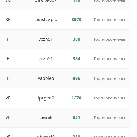
Торги окончены
XF
ladislav.p...
3570
Торги окончены
F
vozn51
388
Торги окончены
F
vozn51
384
Торги окончены
F
vapoleo
896
Торги окончены
VF
tprgen0
1270
Торги окончены
VF
Lesnik
651
Торги окончены
VF
gbeevd0
350