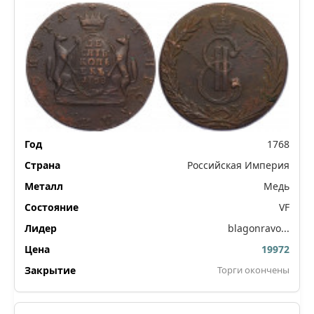
1768
Российская Империя
Медь
VF
blagonravo...
19972
Торги окончены