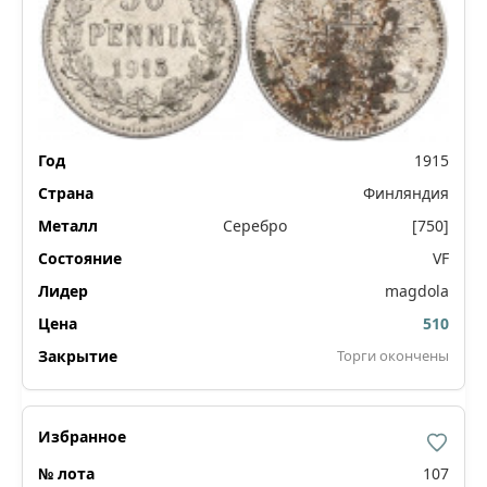
1915
Финляндия
Серебро
[750]
VF
magdola
510
Торги окончены
107