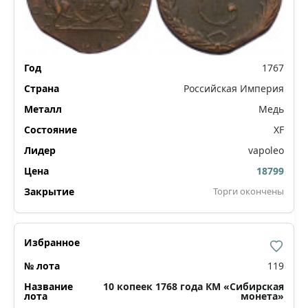
1767
Российская Империя
Медь
XF
vapoleo
18799
Торги окончены
119
10 копеек 1768 года КМ «Сибирская
монета»