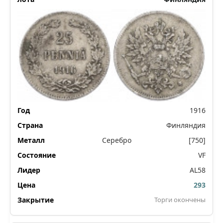
1916
Финляндия
Серебро
[750]
VF
AL58
293
Торги окончены