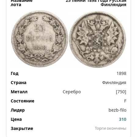
25 пенни 1898 года Русская
Финляндия
1898
Финляндия
Серебро
[750]
F
bezb-filo
310
Торги окончены