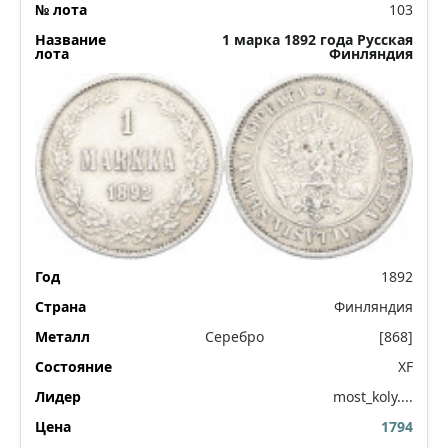
103
1 марка 1892 года Русская
Финляндия
1892
Финляндия
Серебро
[868]
XF
most_koly....
1794