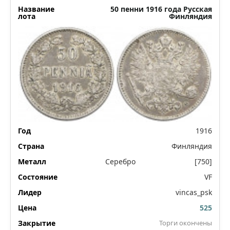
50 пенни 1916 года Русская
Финляндия
1916
Финляндия
Серебро
[750]
VF
vincas_psk
525
Торги окончены