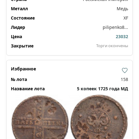
Медь
XF
pilipenko8...
23032
Торги окончены
158
5 копеек 1725 года МД