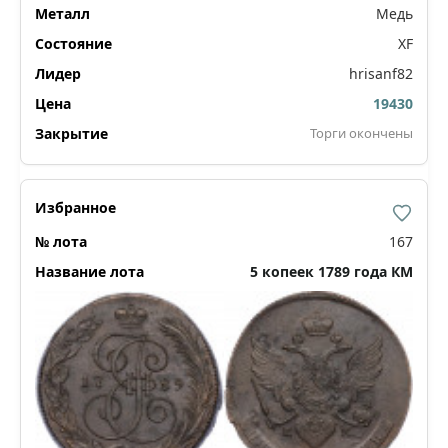
Медь
XF
hrisanf82
19430
Торги окончены
167
5 копеек 1789 года КМ