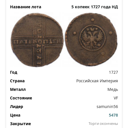
5 копеек 1727 года НД
1727
Российская Империя
Медь
VF
samunin56
5478
Торги окончены