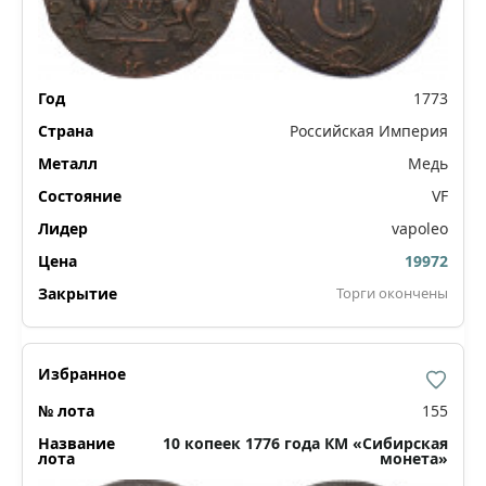
1773
Российская Империя
Медь
VF
vapoleo
19972
Торги окончены
155
10 копеек 1776 года КМ «Сибирская
монета»