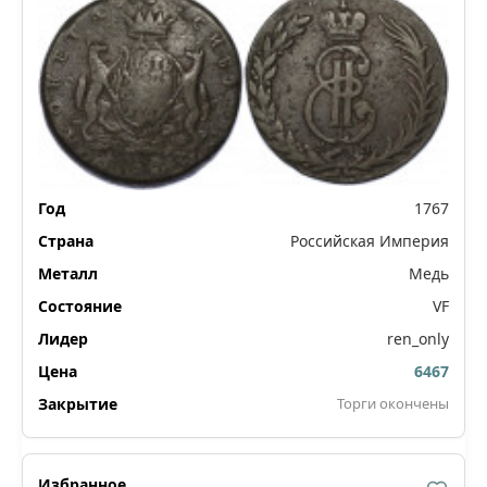
1767
Российская Империя
Медь
VF
ren_only
6467
Торги окончены