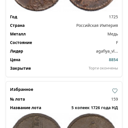
1725
Российская Империя
Медь
F
agafiya_vl...
8854
Торги окончены
159
5 копеек 1726 года НД