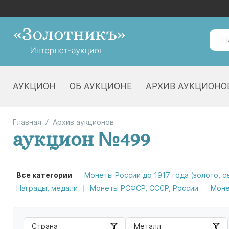
АУКЦИОН
ОБ АУКЦИОНЕ
АРХИВ АУКЦИОНО
Главная
Архив аукционов
аукцион №499
Все категории
Монеты России до 1917 года (золото, 
Награды, медали
Монеты РСФСР, СССР, России
Моне
Страна
Металл