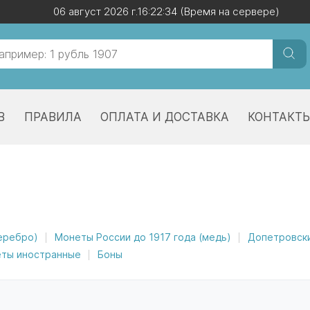
06 август 2026 г.
06 август 2026 г.
16:22:34
16:22:34
(Время на сервере)
(Время на сервере)
В
ПРАВИЛА
ОПЛАТА И ДОСТАВКА
КОНТАКТ
серебро)
Монеты России до 1917 года (медь)
Допетровск
ты иностранные
Боны