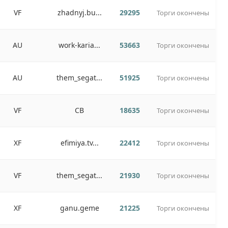
VF
zhadnyj.bu...
29295
Торги окончены
AU
work-karia...
53663
Торги окончены
AU
them_segat...
51925
Торги окончены
VF
СВ
18635
Торги окончены
XF
efimiya.tv...
22412
Торги окончены
VF
them_segat...
21930
Торги окончены
XF
ganu.geme
21225
Торги окончены