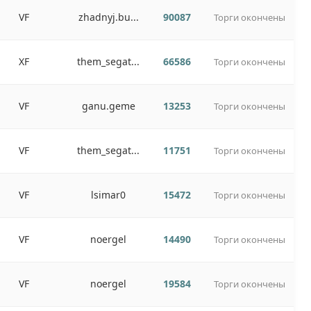
VF
zhadnyj.bu...
90087
Торги окончены
XF
them_segat...
66586
Торги окончены
VF
ganu.geme
13253
Торги окончены
VF
them_segat...
11751
Торги окончены
VF
lsimar0
15472
Торги окончены
VF
noergel
14490
Торги окончены
VF
noergel
19584
Торги окончены