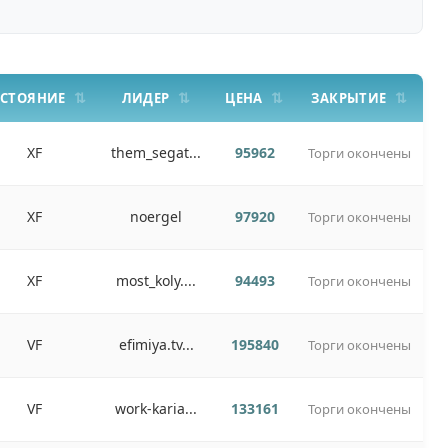
ОСТОЯНИЕ
ЛИДЕР
ЦЕНА
ЗАКРЫТИЕ
XF
them_segat...
95962
Торги окончены
XF
noergel
97920
Торги окончены
XF
most_koly....
94493
Торги окончены
VF
efimiya.tv...
195840
Торги окончены
VF
work-karia...
133161
Торги окончены