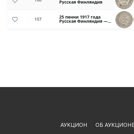
Русская Финляндия
25 пенни 1917 года
107
Русская Финляндия —
Орел без корон
(Временное
правительство)
АУКЦИОН
ОБ АУКЦИОН