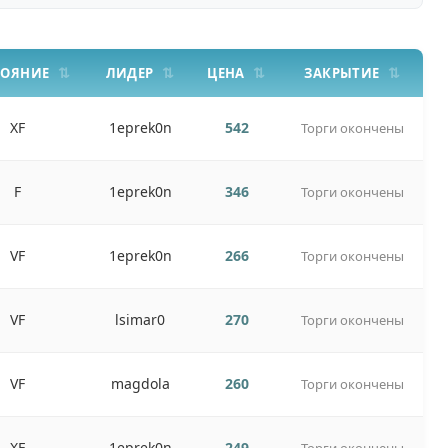
ТОЯНИЕ
ЛИДЕР
ЦЕНА
ЗАКРЫТИЕ
XF
1eprek0n
542
Торги окончены
F
1eprek0n
346
Торги окончены
VF
1eprek0n
266
Торги окончены
VF
lsimar0
270
Торги окончены
VF
magdola
260
Торги окончены
XF
1eprek0n
249