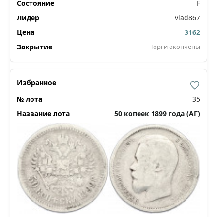
F
vlad867
3162
Торги окончены
35
50 копеек 1899 года (АГ)