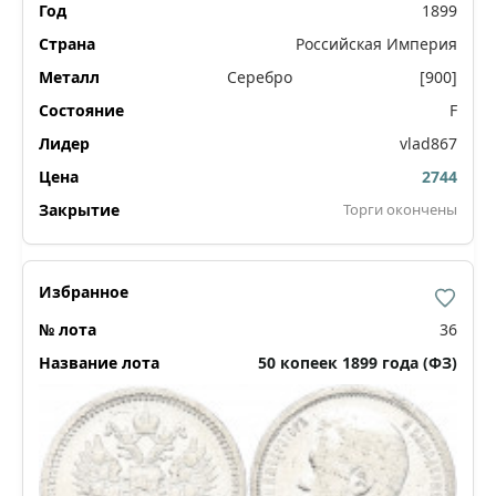
1899
Российская Империя
Серебро
[900]
F
vlad867
2744
Торги окончены
36
50 копеек 1899 года (ФЗ)