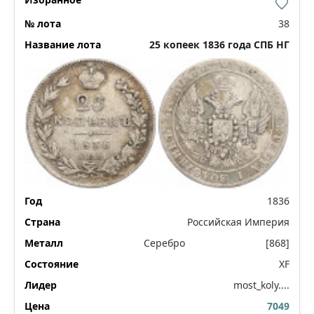
38
25 копеек 1836 года СПБ НГ
1836
Российская Империя
Серебро
[868]
XF
most_koly....
7049