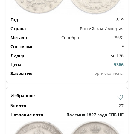
1819
Российская Империя
Серебро
[868]
F
selk76
5366
Торги окончены
27
Полтина 1827 года СПБ НГ