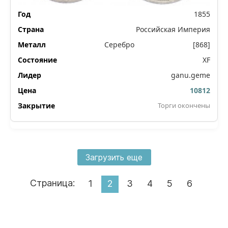
1855
Российская Империя
Серебро
[868]
XF
ganu.geme
10812
Торги окончены
Загрузить еще
Страница:
1
2
3
4
5
6