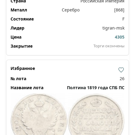
Российская Империя
Серебро
[868]
F
tigran-msk
4305
Торги окончены
26
Полтина 1819 года СПБ ПС