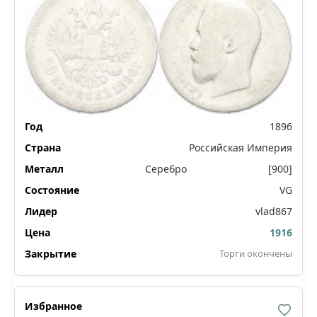
1896
Российская Империя
Серебро
[900]
VG
vlad867
1916
Торги окончены