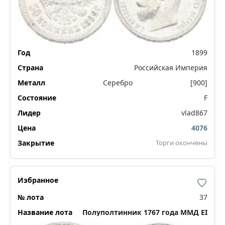
1899
Российская Империя
Серебро
[900]
F
vlad867
4076
Торги окончены
37
Полуполтинник 1767 года ММД ЕI