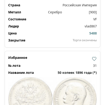
Российская Империя
Серебро
[900]
VF
vlad867
5488
Торги окончены
31
50 копеек 1896 года (*)