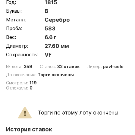
Год:
1815
Буквы:
В
Металл:
Серебро
Проба:
583
Вес:
6.6 г
Диаметр:
27.60 мм
Сохранность:
VF
№ лота:
359
Ставок:
32 ставок
Лидер:
pavl-cele
До окончания:
Торги окончены
Смотрели:
119
Отложили:
0
Торги по этому лоту окончены
История ставок