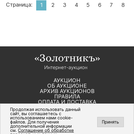
Страница:
1
2
3
4
5
6
7
8
АУКЦИОН
ОБ АУКЦИОНЕ
АРХИВ АУКЦИОНОВ
ПРАВИЛА
ОПЛАТА И ДОСТАВКА
КОНТАКТЫ
Продолжая использовать данный
сайт, вы соглашаетесь с
использованием нами cookie-
Политика компании в отношении обработки
файлов. Для получения
Принять
персональных данных
дополнительной информации
© Интернет-аукцион «Золотник». Все
см.
Соглашение об обработке
права защищены. 2016 – 2026 г.