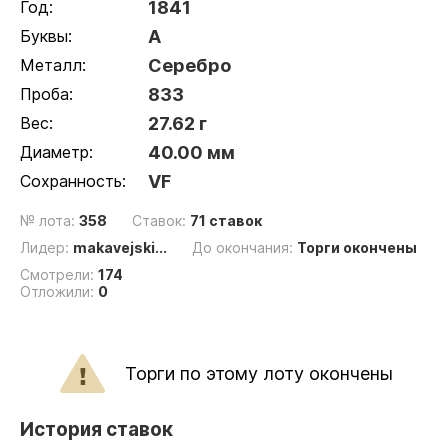
Год:
1841
Буквы:
A
Металл:
Серебро
Проба:
833
Вес:
27.62 г
Диаметр:
40.00 мм
Сохранность:
VF
№ лота:
358
Ставок:
71 ставок
Лидер:
makavejski...
До окончания:
Торги окончены
Смотрели:
174
Отложили:
0
Торги по этому лоту окончены
История ставок