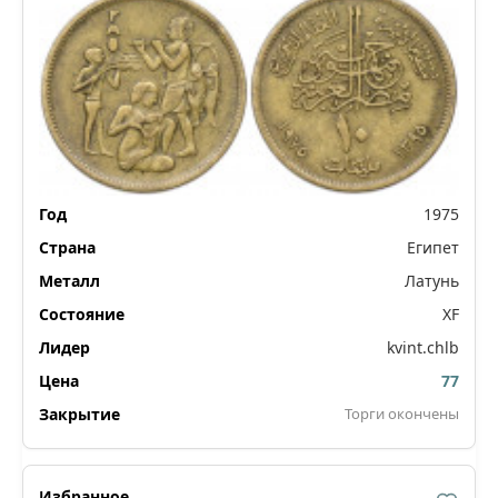
1975
Египет
Латунь
XF
kvint.chlb
77
Торги окончены