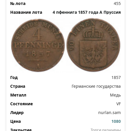
455
4 пфеннига 1857 года A Пруссия
1857
Германские государства
Медь
VF
nurlan.sam
1080
Торги окончены