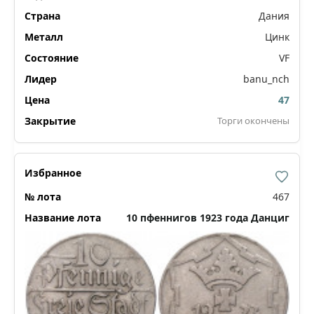
Дания
Цинк
VF
banu_nch
47
Торги окончены
467
10 пфеннигов 1923 года Данциг