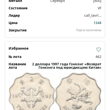
Серебро
[800]
VF
call_lavrl...
1348
Торги окончены
462
2 доллара 1997 года Гонконг «Возврат
Гонконга под юрисдикцию Китая»