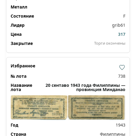
F
grib61
317
Торги окончены
738
20 сентаво 1943 года Филиппины —
провинция Минданао
1943
Филиппины