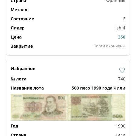
Франция
F
ish.if
350
Торги окончены
740
500 песо 1990 года Чили
1990
Чили