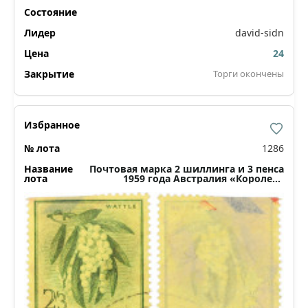
david-sidn
24
Торги окончены
1286
Почтовая марка 2 шиллинга и 3 пенса
1959 года Австралия «Королева
Елизавета II Фауна и Флора — Белая
акация»