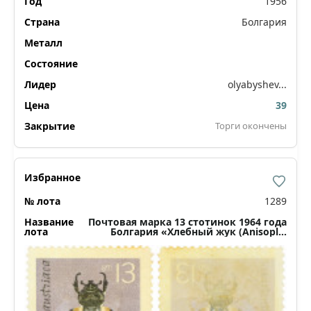
1956
Болгария
olyabyshev...
39
Торги окончены
1289
Почтовая марка 13 стотинок 1964 года
Болгария «Хлебный жук (Anisoplia
austriaca)»