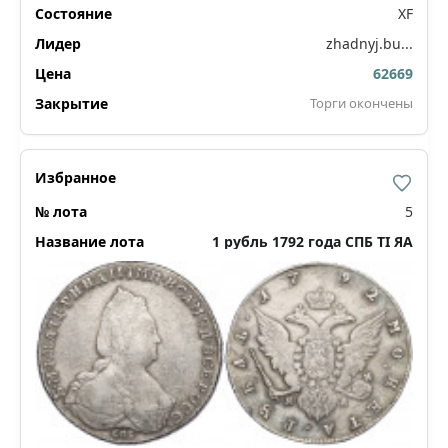
XF
zhadnyj.bu...
62669
Торги окончены
5
1 рубль 1792 года СПБ ТI ЯА