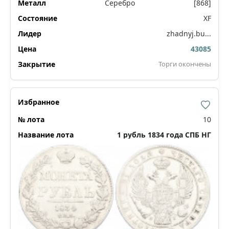
Серебро
[868]
XF
zhadnyj.bu...
43085
Торги окончены
10
1 рубль 1834 года СПБ НГ