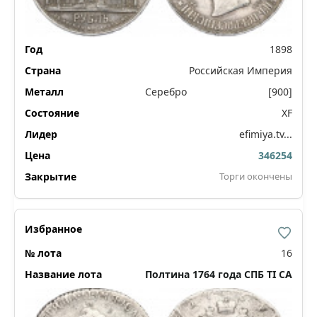
1898
Российская Империя
Серебро
[900]
XF
efimiya.tv...
346254
Торги окончены
16
Полтина 1764 года СПБ ТI СА