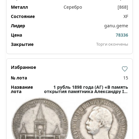
Серебро
[868]
XF
ganu.geme
78336
Торги окончены
15
1 рубль 1898 года (АГ) «В память
открытия памятника Александру II»
(«Дворик»)