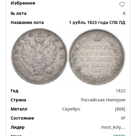
8
1 рубль 1823 года СПБ ПД
1823
Российская Империя
Серебро
[868]
XF
most_koly....