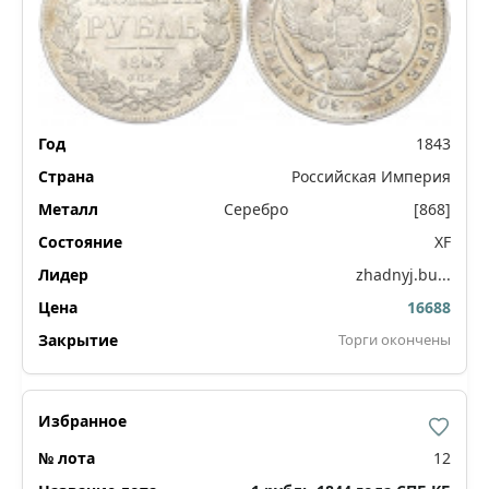
1843
Российская Империя
Серебро
[868]
XF
zhadnyj.bu...
16688
Торги окончены
12