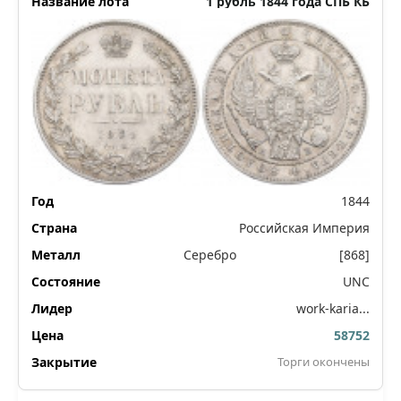
1 рубль 1844 года СПБ КБ
1844
Российская Империя
Серебро
[868]
UNC
work-karia...
58752
Торги окончены