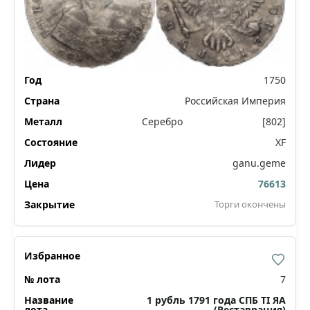
1750
Российская Империя
Серебро
[802]
XF
ganu.geme
76613
Торги окончены
7
1 рубль 1791 года СПБ ТI ЯА
(Реставрация)