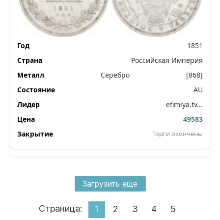
1851
Российская Империя
Серебро
[868]
AU
efimiya.tv...
49583
Торги окончены
Загрузить еще
Страница:
1
2
3
4
5