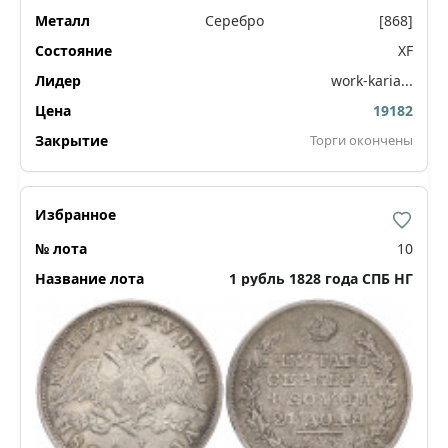
Серебро
[868]
XF
work-karia...
19182
Торги окончены
10
1 рубль 1828 года СПБ НГ