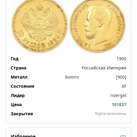
1900
Российская Империя
Золото
[900]
XF
noergel
101837
Торги окончены