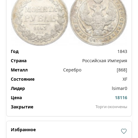
1843
Российская Империя
Серебро
[868]
XF
lsimar0
18116
Торги окончены