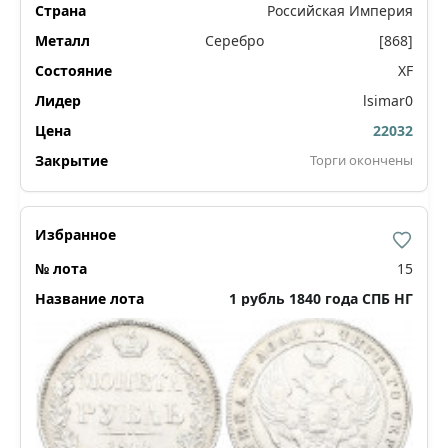
Российская Империя
Серебро
[868]
XF
lsimar0
22032
Торги окончены
15
1 рубль 1840 года СПБ НГ