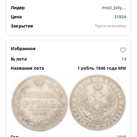
most_koly....
31824
Торги окончены
19
1 рубль 1846 года МW
1846