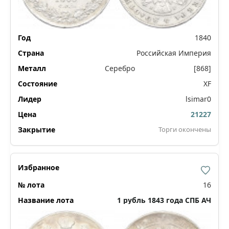
1840
Российская Империя
Серебро
[868]
XF
lsimar0
21227
Торги окончены
16
1 рубль 1843 года СПБ АЧ