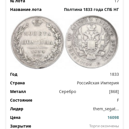
17
Полтина 1833 года СПБ НГ
1833
Российская Империя
Серебро
[868]
F
them_segat...
16098
Торги окончены