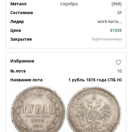
Серебро
[868]
XF
work-karia...
31335
Торги окончены
10
1 рубль 1876 года СПБ НI