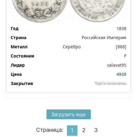
1838
Российская Империя
Серебро
[868]
F
salavat95
4920
Торги окончены
Загрузить еще
Страница:
1
2
3