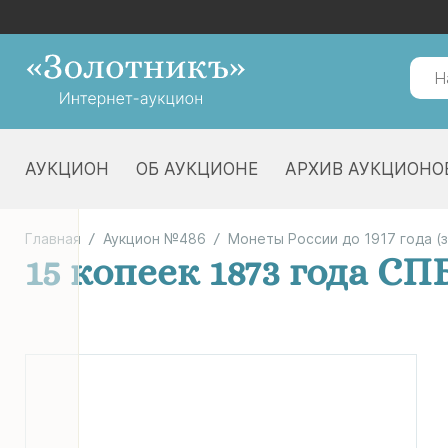
АУКЦИОН
ОБ АУКЦИОНЕ
АРХИВ АУКЦИОНО
Главная
Аукцион №486
Монеты России до 1917 года (
15 копеек 1873 года СП