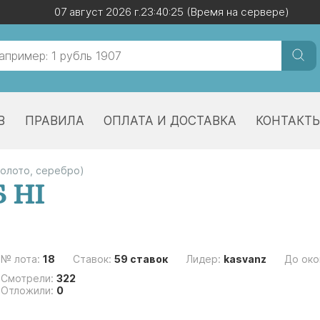
07 август 2026 г.
07 август 2026 г.
23:40:25
23:40:25
(Время на сервере)
(Время на сервере)
В
ПРАВИЛА
ОПЛАТА И ДОСТАВКА
КОНТАКТ
золото, серебро)
Б НI
№ лота:
18
Ставок:
59 ставок
Лидер:
kasvanz
До око
Смотрели:
322
Отложили:
0