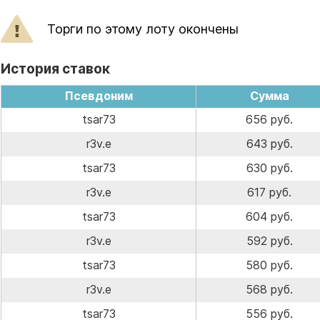
Торги по этому лоту окончены
История ставок
Псевдоним
Сумма
tsar73
656 руб.
r3v.e
643 руб.
tsar73
630 руб.
r3v.e
617 руб.
tsar73
604 руб.
r3v.e
592 руб.
tsar73
580 руб.
r3v.e
568 руб.
tsar73
556 руб.