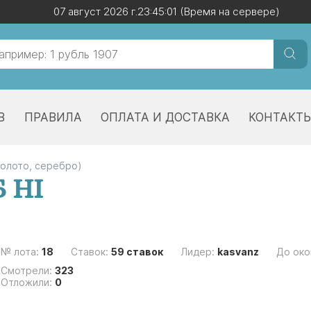
07 август 2026 г.
07 август 2026 г.
23:45:02
23:45:02
(Время на сервере)
(Время на сервере)
В
ПРАВИЛА
ОПЛАТА И ДОСТАВКА
КОНТАКТ
золото, серебро)
Б НI
№ лота:
18
Ставок:
59 ставок
Лидер:
kasvanz
До око
Смотрели:
323
Отложили:
0