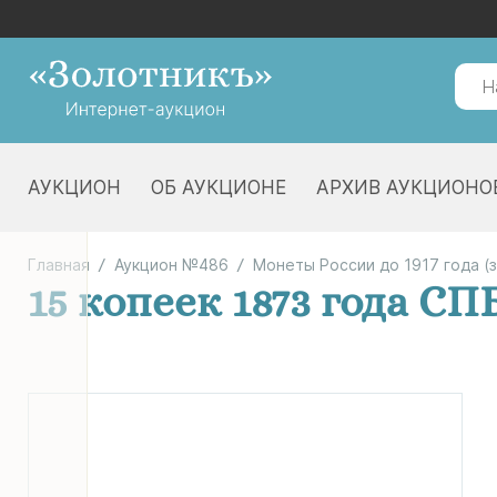
АУКЦИОН
ОБ АУКЦИОНЕ
АРХИВ АУКЦИОНО
Главная
Аукцион №486
Монеты России до 1917 года (
15 копеек 1873 года СП