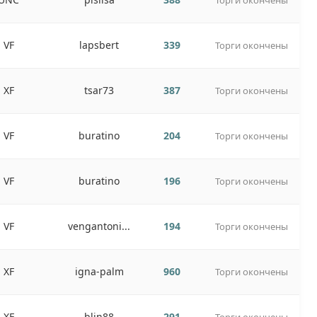
Торги окончены
VF
lapsbert
339
Торги окончены
XF
tsar73
387
Торги окончены
VF
buratino
204
Торги окончены
VF
buratino
196
Торги окончены
VF
vengantoni...
194
Торги окончены
XF
igna-palm
960
Торги окончены
XF
blin88
291