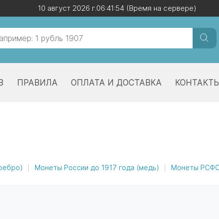
10 август 2026 г.
10 август 2026 г.
06:41:54
06:41:54
(Время на сервере)
(Время на сервере)
В
ПРАВИЛА
ОПЛАТА И ДОСТАВКА
КОНТАКТ
еребро)
Монеты России до 1917 года (медь)
Монеты РСФСР