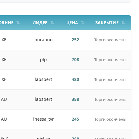
ОЯНИЕ
ЛИДЕР
ЦЕНА
ЗАКРЫТИЕ
XF
buratino
252
Торги окончены
XF
plp
708
Торги окончены
XF
lapsbert
480
Торги окончены
AU
lapsbert
388
Торги окончены
AU
inessa_tvr
245
Торги окончены
UNC
pislisa
388