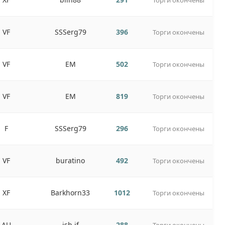
Торги окончены
VF
SSSerg79
396
Торги окончены
VF
EM
502
Торги окончены
VF
EM
819
Торги окончены
F
SSSerg79
296
Торги окончены
VF
buratino
492
Торги окончены
XF
Barkhorn33
1012
Торги окончены
AU
ish.if
288