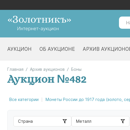
АУКЦИОН
ОБ АУКЦИОНЕ
АРХИВ АУКЦИОНО
Главная
Архив аукционов
Боны
Аукцион №482
Все категории
Монеты России до 1917 года (золото, с
Страна
Металл