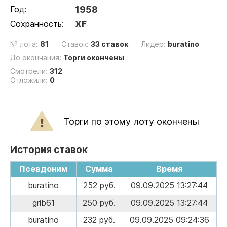
Год:
1958
Сохранность:
XF
№ лота:
81
Ставок:
33 ставок
Лидер:
buratino
До окончания:
Торги окончены
Смотрели:
312
Отложили:
0
Торги по этому лоту окончены
История ставок
Псевдоним
Сумма
Время
buratino
252 руб.
09.09.2025 13:27:44
grib61
250 руб.
09.09.2025 13:27:44
buratino
232 руб.
09.09.2025 09:24:36