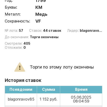
Год:
1799
Буквы:
КМ
Металл:
Медь
Сохранность:
VF
№ лота:
57
Ставок:
44 ставок
Лидер:
blagonravo...
До окончания:
Торги окончены
Смотрели:
405
Отложили:
0
Торги по этому лоту окончены
История ставок
Псевдоним
Сумма
Время
05.06.2025
blagonravov85
1 152 руб.
08:04:59