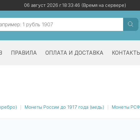
06 август 2026 г.
06 август 2026 г.
18:33:46
18:33:46
(Время на сервере)
(Время на сервере)
В
ПРАВИЛА
ОПЛАТА И ДОСТАВКА
КОНТАКТ
серебро)
Монеты России до 1917 года (медь)
Монеты РСФС