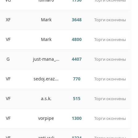
Торги окончены
XF
Mark
3648
Торги окончены
VF
Mark
4800
Торги окончены
G
just-mana_...
4407
Торги окончены
VF
sedoj.eraz...
770
Торги окончены
VF
a.s.k.
515
Торги окончены
VF
vorpipe
1300
Торги окончены
VF
anti.yuli
1224