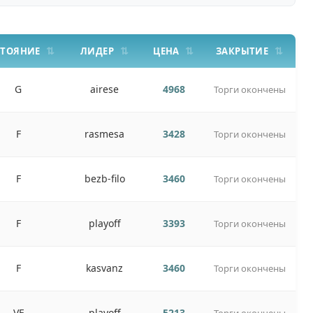
СТОЯНИЕ
ЛИДЕР
ЦЕНА
ЗАКРЫТИЕ
G
airese
4968
Торги окончены
F
rasmesa
3428
Торги окончены
F
bezb-filo
3460
Торги окончены
F
playoff
3393
Торги окончены
F
kasvanz
3460
Торги окончены
VF
playoff
5213