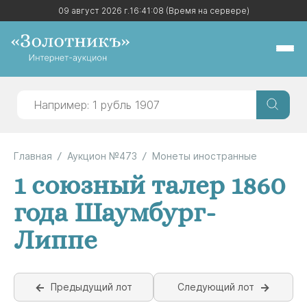
09 август 2026 г.
09 август 2026 г.
16:41:08
16:41:08
(Время на сервере)
(Время на сервере)
Главная
Аукцион №473
Монеты иностранные
1 союзный талер 1860
года Шаумбург-
Липпе
Предыдущий лот
Следующий лот