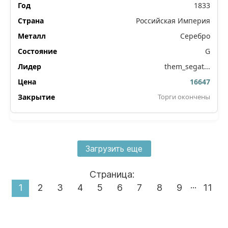
1833
Российская Империя
Серебро
G
them_segat...
16647
Торги окончены
Загрузить еще
Страница:
...
1
2
3
4
5
6
7
8
9
11