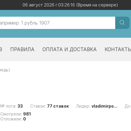
06 август 2026 г.
06 август 2026 г.
03:26:17
03:26:17
(Время на сервере)
(Время на сервере)
В
ПРАВИЛА
ОПЛАТА И ДОСТАВКА
КОНТАКТ
медь)
№ лота:
33
Ставок:
77 ставок
Лидер:
vladimirpo...
До
Смотрели:
981
Отложили:
0