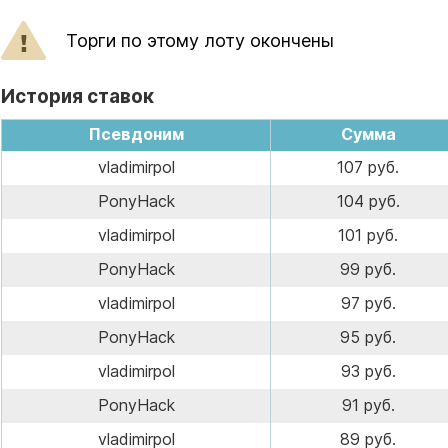
Торги по этому лоту окончены
История ставок
Псевдоним
Сумма
vladimirpol
107 руб.
PonyHack
104 руб.
vladimirpol
101 руб.
PonyHack
99 руб.
vladimirpol
97 руб.
PonyHack
95 руб.
vladimirpol
93 руб.
PonyHack
91 руб.
vladimirpol
89 руб.