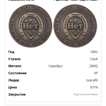
1882
США
Серебро
[900]
XF
svaraf0
5774
Торги окончены