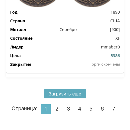
1890
США
Серебро
[900]
XF
mmaber0
5386
Торги окончены
Загрузить еще
Страница:
1
2
3
4
5
6
7