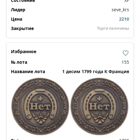
XF
seve_krs
2210
Торги окончены
155
1 десим 1799 года К Франция