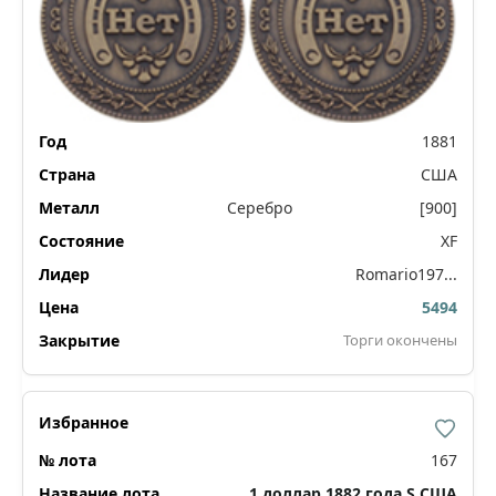
1881
США
Серебро
[900]
XF
Romario197...
5494
Торги окончены
167
1 доллар 1882 года S США