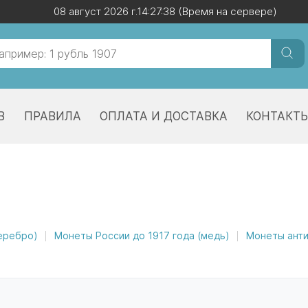
08 август 2026 г.
08 август 2026 г.
14:27:39
14:27:39
(Время на сервере)
(Время на сервере)
В
ПРАВИЛА
ОПЛАТА И ДОСТАВКА
КОНТАКТ
серебро)
Монеты России до 1917 года (медь)
Монеты анти