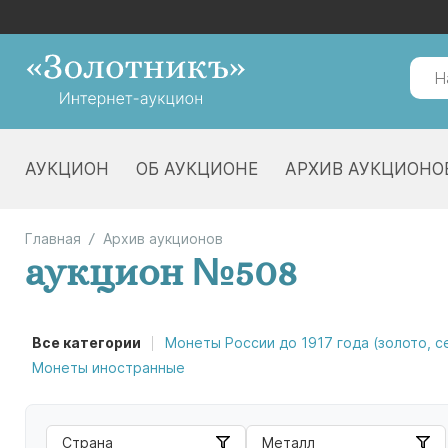
АУКЦИОН
ОБ АУКЦИОНЕ
АРХИВ АУКЦИОНО
Главная
Архив аукционов
аукцион №508
Все категории
Монеты России до 1917 года (золото, 
Монеты иностранные
Страна
Металл