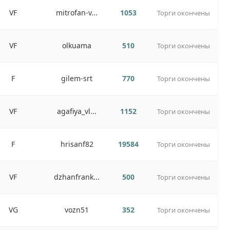
VF
mitrofan-v...
1053
Торги окончены
VF
olkuama
510
Торги окончены
F
gilem-srt
770
Торги окончены
VF
agafiya_vl...
1152
Торги окончены
F
hrisanf82
19584
Торги окончены
VF
dzhanfrank...
500
Торги окончены
VG
vozn51
352
Торги окончены