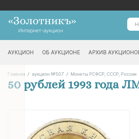
АУКЦИОН
ОБ АУКЦИОНЕ
АРХИВ АУКЦИОНО
Главная
аукцион №507
Монеты РСФСР, СССР, России
50 рублей 1993 года 