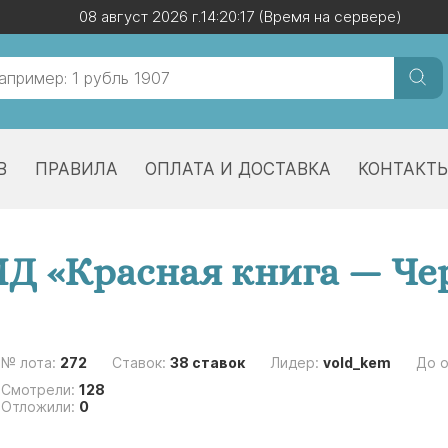
08 август 2026 г.
08 август 2026 г.
14:20:17
14:20:17
(Время на сервере)
(Время на сервере)
В
ПРАВИЛА
ОПЛАТА И ДОСТАВКА
КОНТАКТ
ЛМД «Красная книга — Ч
№ лота:
272
Ставок:
38 ставок
Лидер:
vold_kem
До 
Смотрели:
128
Отложили:
0