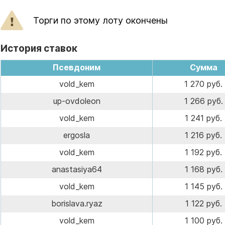
Торги по этому лоту окончены
История ставок
Псевдоним
Сумма
vold_kem
1 270 руб.
up-ovdoleon
1 266 руб.
vold_kem
1 241 руб.
ergosla
1 216 руб.
vold_kem
1 192 руб.
anastasiya64
1 168 руб.
vold_kem
1 145 руб.
borislava.ryaz
1 122 руб.
vold_kem
1 100 руб.