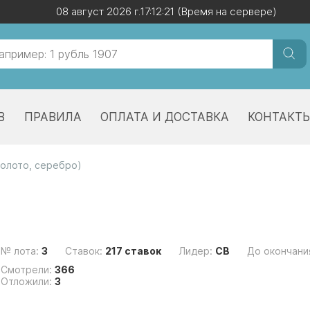
08 август 2026 г.
08 август 2026 г.
17:12:21
17:12:21
(Время на сервере)
(Время на сервере)
В
ПРАВИЛА
ОПЛАТА И ДОСТАВКА
КОНТАКТ
золото, серебро)
№ лота:
3
Ставок:
217 ставок
Лидер:
СВ
До окончани
Смотрели:
366
Отложили:
3