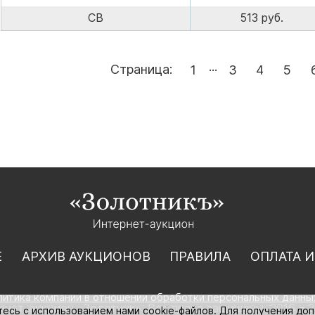
СВ
513 руб.
...
Страница:
1
3
4
5
Е
АРХИВ АУКЦИОНОВ
ПРАВИЛА
ОПЛАТА И
литика компании в отношении обработки персональных данны
нет-аукцион «Золотник». Все права защищены. 2016 – 2
тесь с использованием нами cookie-файлов. Для получения до