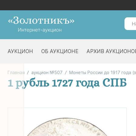
АУКЦИОН
ОБ АУКЦИОНЕ
АРХИВ АУКЦИОНО
Главная
аукцион №507
Монеты России до 1917 года (
1 рубль 1727 года СПБ