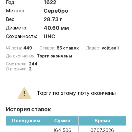
Год:
1622
Металл:
Серебро
Вес:
28.73 г
Диаметр:
40.60 мм
Сохранность:
UNC
№ лота:
449
Ставок:
85 ставок
Лидер:
vojt.aeli
До окончания:
Торги окончены
Смотрели:
244
Отложили:
2
Торги по этому лоту окончены
История ставок
Псевдоним
Сумма
Время
164 506
07.07.2026