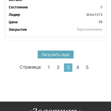
F
dims1313
79
Торги окончены
Загрузить еще
Страница:
1
2
3
4
5