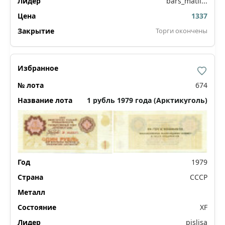
bars_matil...
1337
Торги окончены
674
1 рубль 1979 года (Арктикуголь)
1979
СССР
XF
pislisa