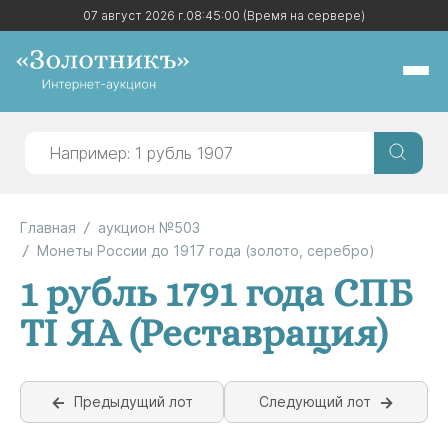
07 август 2026 г.
07 август 2026 г.
08:45:00
08:45:00
(Время на сервере)
(Время на сервере)
Главная
аукцион №503
Монеты России до 1917 года (золото, серебро)
1 рубль 1791 года СПБ
ТI ЯА (Реставрация)
Предыдущий лот
Следующий лот