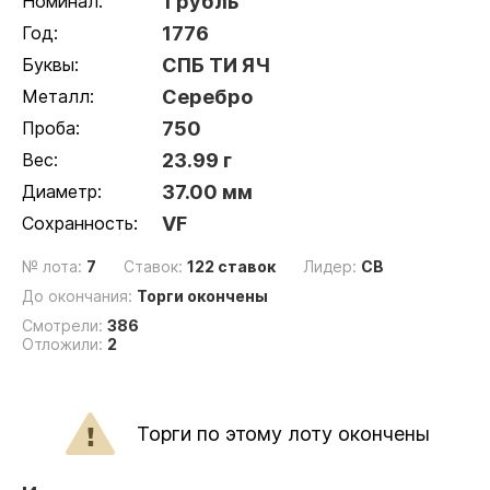
Номинал:
1 рубль
Год:
1776
Буквы:
СПБ ТИ ЯЧ
Металл:
Серебро
Проба:
750
Вес:
23.99 г
Диаметр:
37.00 мм
Сохранность:
VF
№ лота:
7
Ставок:
122 ставок
Лидер:
СВ
До окончания:
Торги окончены
Смотрели:
386
Отложили:
2
Торги по этому лоту окончены