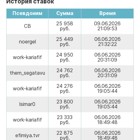
История ставок
Псевдоним
Сумма
Время
25 958
09.06.2026
СВ
руб.
21:09:53
25 449
06.06.2026
noergel
руб.
21:32:22
24 950
06.06.2026
work-kariafif
руб.
20:31:09
24 762
06.06.2026
them_segatavu
руб.
20:31:09
24 276
06.06.2026
work-kariafif
руб.
19:05:44
23 800
06.06.2026
lsimar0
руб.
19:05:44
23 333
06.06.2026
work-kariafif
руб.
18:49:48
22 875
06.06.2026
efimiya.tvr
руб.
18:49:48