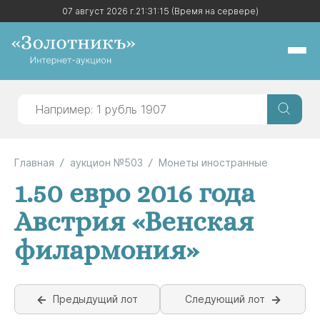
07 август 2026 г.
07 август 2026 г.
21:31:15
21:31:15
(Время на сервере)
(Время на сервере)
Главная
аукцион №503
Монеты иностранные
1.50 евро 2016 года
Австрия «Венская
филармония»
Предыдущий лот
Следующий лот