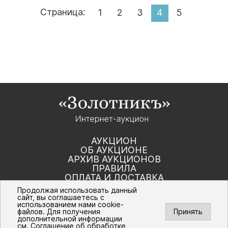
Страница:
1
2
3
4
5
АУКЦИОН
ОБ АУКЦИОНЕ
АРХИВ АУКЦИОНОВ
ПРАВИЛА
ОПЛАТА И ДОСТАВКА
КОНТАКТЫ
Продолжая использовать данный
сайт, вы соглашаетесь с
использованием нами cookie-
Политика компании в отношении обработки
файлов. Для получения
Принять
персональных данных
дополнительной информации
© Интернет-аукцион «Золотник». Все
см.
Соглашение об обработке