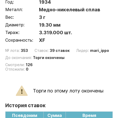
Год:
1934
Металл:
Медно-никелевый сплав
Вес:
3 г
Диаметр:
19.30 мм
Тираж:
3.319.000 шт.
Сохранность:
XF
№ лота:
353
Ставок:
39 ставок
Лидер:
mari_ippo
До окончания:
Торги окончены
Смотрели:
126
Отложили:
0
Торги по этому лоту окончены
История ставок
Псевдоним
Сумма
Время